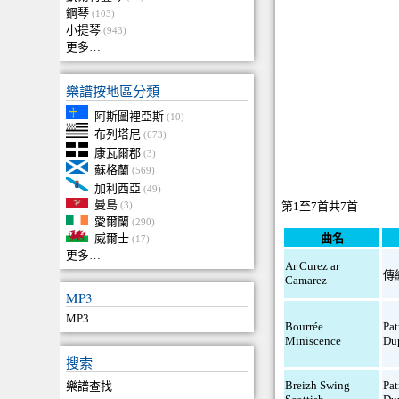
鋼琴
(103)
小提琴
(943)
更多…
樂譜按地區分類
阿斯圖裡亞斯
(10)
布列塔尼
(673)
康瓦爾郡
(3)
蘇格蘭
(569)
加利西亞
(49)
曼島
第1至7首共7首
(3)
愛爾蘭
(290)
曲名
威爾士
(17)
更多…
Ar Curez ar
傳
Camarez
MP3
MP3
Bourrée
Pat
Miniscence
Du
搜索
Breizh Swing
Pat
樂譜查找