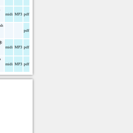
z
midi
MP3
pdf
ish
pdf
卡
midi
MP3
pdf
o
midi
MP3
pdf