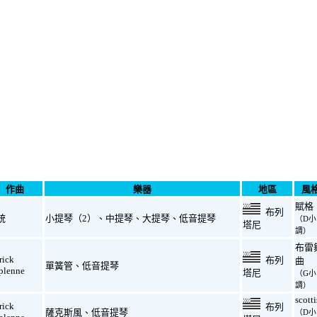
作曲
樂器
地區
風
賦格
布列
統
小提琴（2）
、
中提琴
、
大提琴
、
低音提琴
（D小
塔尼
調）
布雷
rick
布列
曲
單簧管
、
低音提琴
plenne
塔尼
（G小
調）
scott
rick
布列
薩克斯風
、
低音提琴
（D小