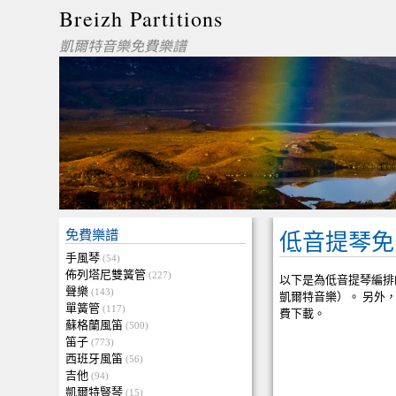
Breizh Partitions
凱爾特音樂免費樂譜
免費樂譜
低音提琴免
手風琴
(54)
佈列塔尼雙簧管
(227)
以下是為低音提琴編排
聲樂
(143)
凱爾特音樂）。 另外，
單簧管
(117)
費下載。
蘇格蘭風笛
(500)
笛子
(773)
西班牙風笛
(56)
吉他
(94)
凱爾特豎琴
(15)