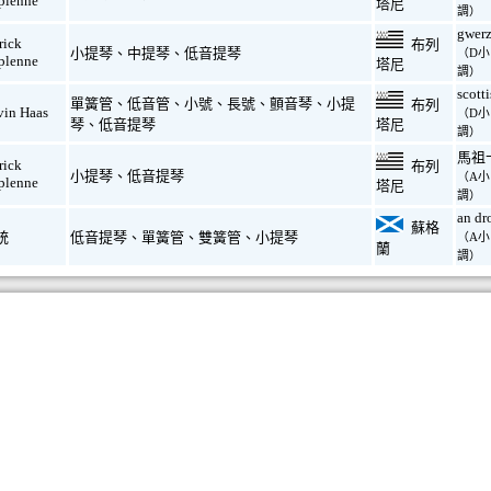
plenne
塔尼
調）
gwer
rick
布列
小提琴
、
中提琴
、
低音提琴
（D小
plenne
塔尼
調）
scott
單簧管
、
低音管
、
小號
、
長號
、
顫音琴
、
小提
布列
vin Haas
（D小
琴
、
低音提琴
塔尼
調）
馬祖
rick
布列
小提琴
、
低音提琴
（A小
plenne
塔尼
調）
an dr
蘇格
統
低音提琴
、
單簧管
、
雙簧管
、
小提琴
（A小
蘭
調）