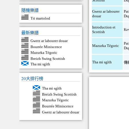
Scottish
Du
隨機樂譜
Gwerz ar labourer
Pat
douar
Du
Tri martolod
Introduction et
Ke
Scottish
最新樂譜
Gwerz ar labourer douar
Pat
Mazurka Tégoric
Bourrée Miniscence
Du
Mazurka Tégoric
Breizh Swing Scottish
Tha mi sgìth
傳
Tha mi sgìth
20大排行榜
Tha mi sgìth
Breizh Swing Scottish
Mazurka Tégoric
Bourrée Miniscence
Gwerz ar labourer douar