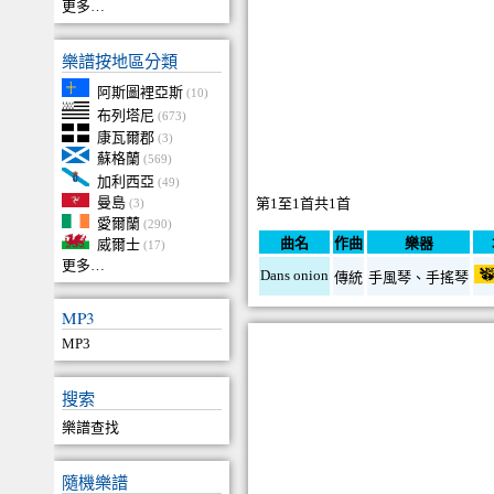
更多…
樂譜按地區分類
阿斯圖裡亞斯
(10)
布列塔尼
(673)
康瓦爾郡
(3)
蘇格蘭
(569)
加利西亞
(49)
曼島
第1至1首共1首
(3)
愛爾蘭
(290)
曲名
作曲
樂器
威爾士
(17)
更多…
Dans onion
傳統
手風琴
、
手搖琴
MP3
MP3
搜索
樂譜查找
隨機樂譜