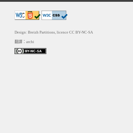
Design: Breizh Partitions, licence
CC BY-NC-SA
翻譯：archi