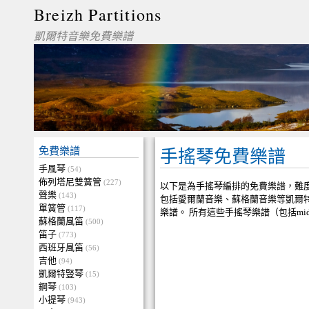
Breizh Partitions
凱爾特音樂免費樂譜
免費樂譜
手搖琴免費樂譜
手風琴
(54)
佈列塔尼雙簧管
(227)
以下是為手搖琴編排的免費樂譜，難
聲樂
(143)
包括愛爾蘭音樂、蘇格蘭音樂等凱爾
單簧管
(117)
樂譜。 所有這些手搖琴樂譜（包括mi
蘇格蘭風笛
(500)
笛子
(773)
西班牙風笛
(56)
吉他
(94)
凱爾特豎琴
(15)
鋼琴
(103)
小提琴
(943)