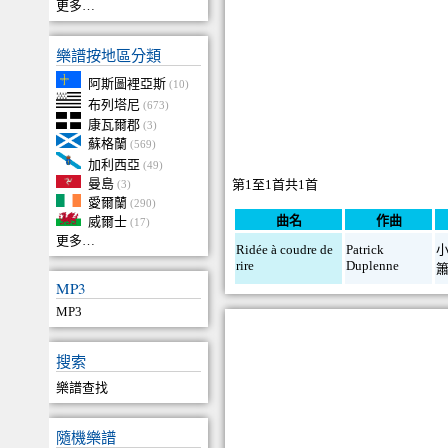
更多…
樂譜按地區分類
阿斯圖裡亞斯
(10)
布列塔尼
(673)
康瓦爾郡
(3)
蘇格蘭
(569)
加利西亞
(49)
曼島
第1至1首共1首
(3)
愛爾蘭
(290)
曲名
作曲
威爾士
(17)
更多…
Ridée à coudre de
Patrick
rire
Duplenne
MP3
MP3
搜索
樂譜查找
隨機樂譜