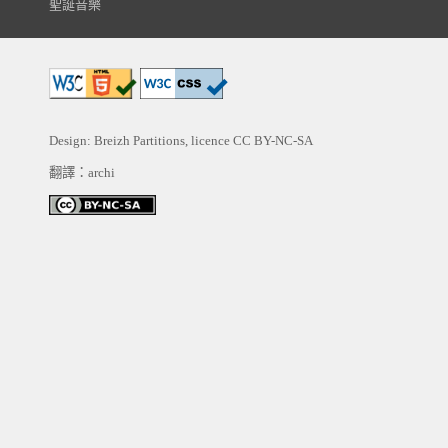
聖誕音樂
Design: Breizh Partitions, licence
CC BY-NC-SA
翻譯：archi