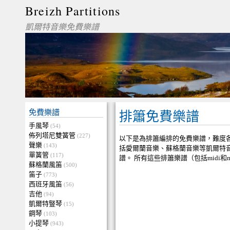
Breizh Partitions
凱爾特音樂免費樂譜
免費樂譜
排簫免費樂譜
手風琴
(54)
佈列塔尼雙簧管
(227)
以下是為排簫編排的免費樂譜，難度
聲樂
(143)
括愛爾蘭音樂、蘇格蘭音樂等凱爾特
單簧管
(117)
譜。 所有這些排簫樂譜（包括midi
蘇格蘭風笛
(500)
笛子
(773)
西班牙風笛
(56)
吉他
(94)
凱爾特豎琴
(15)
鋼琴
(103)
小提琴
(943)