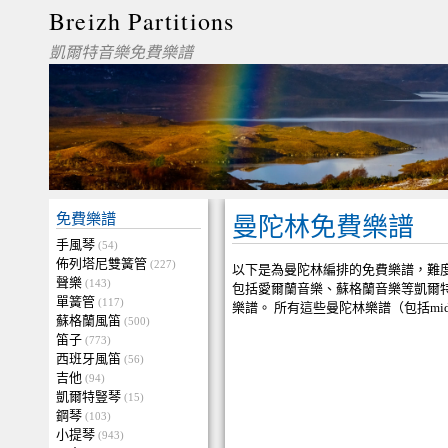
Breizh Partitions
凱爾特音樂免費樂譜
免費樂譜
曼陀林免費樂譜
手風琴
(54)
佈列塔尼雙簧管
(227)
以下是為曼陀林編排的免費樂譜，難
聲樂
(143)
包括愛爾蘭音樂、蘇格蘭音樂等凱爾
單簧管
(117)
樂譜。 所有這些曼陀林樂譜（包括mi
蘇格蘭風笛
(500)
笛子
(773)
西班牙風笛
(56)
吉他
(94)
凱爾特豎琴
(15)
鋼琴
(103)
小提琴
(943)