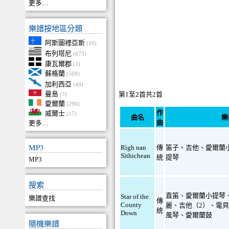
更多…
樂譜按地區分類
阿斯圖裡亞斯
(10)
布列塔尼
(673)
康瓦爾郡
(3)
蘇格蘭
(569)
加利西亞
(49)
曼島
第1至2首共2首
(3)
愛爾蘭
(290)
作
威爾士
(17)
曲名
樂
曲
更多…
MP3
Rìgh nan
傳
笛子
、
吉他
、
愛爾蘭
Sìthichean
統
提琴
MP3
搜索
直笛
、
愛爾蘭小提琴
Star of the
樂譜查找
傳
County
麗
、
吉他（2）
、
電
統
Down
風琴
、
愛爾蘭鼓
隨機樂譜