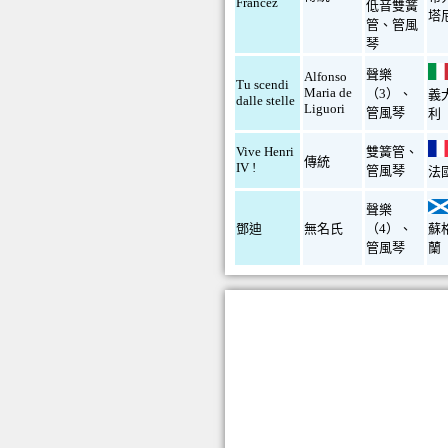
Francez
低音雙簧
塔
管
、
管風
琴
聲樂
Alfonso
Tu scendi
Maria de
（3）
、
義
dalle stelle
Liguori
管風琴
利
Vive Henri
雙簧管
、
傳統
IV !
管風琴
法
聲樂
鄧迪
無名氏
（4）
、
蘇
管風琴
蘭