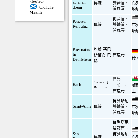
kloc’her
zo ar an
傳統
雙簧管
、
布
Oidhche
douar
管風琴
塔
Mhaith
低音管
、
Penerez
傳統
雙簧管
、
布
Keroulaz
管風琴
塔
約翰·塞巴
Puer natus
in
斯蒂安·巴
管風琴
德
Bethlehem
赫
聲樂
Caradog
Rachie
（4）
、
威
Roberts
管風琴
士
佈列塔尼
Saint-Anne
傳統
雙簧管
、
布
管風琴
塔
佈列塔尼
雙簧管
、
San
佈列塔尼
傳統
布