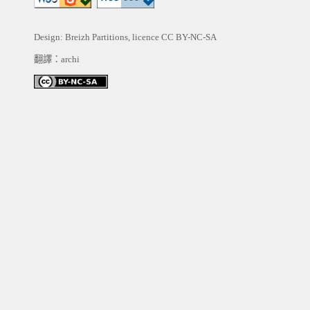
Design: Breizh Partitions, licence
CC BY-NC-SA
翻譯：archi