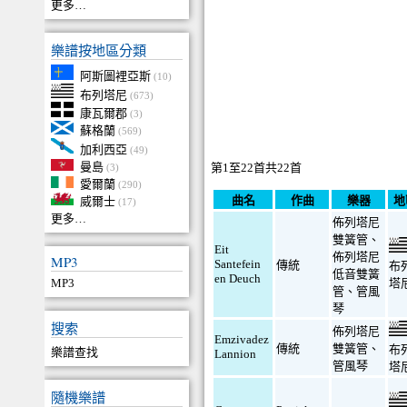
更多…
樂譜按地區分類
阿斯圖裡亞斯
(10)
布列塔尼
(673)
康瓦爾郡
(3)
蘇格蘭
(569)
加利西亞
(49)
曼島
第1至22首共22首
(3)
愛爾蘭
(290)
曲名
作曲
樂器
地
威爾士
(17)
更多…
佈列塔尼
雙簧管
、
Eit
佈列塔尼
MP3
Santefein
傳統
布
低音雙簧
en Deuch
MP3
塔
管
、
管風
琴
搜索
佈列塔尼
Emzivadez
傳統
雙簧管
、
布
樂譜查找
Lannion
管風琴
塔
隨機樂譜