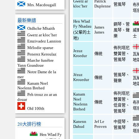
Gwerz ar
Patrick
管風琴
布
Mrs. Macdougall
kloc’her
Duplenne
塔
最新樂譜
Hen Wlad
鋼琴
、
管
Fy Nhadau
James
Oidhche Mhaith
風琴
、
聲
威
(父輩的土
James
Gwerz ar kloc’her
樂
士
地)
Emzivadez Lannion
Mélodie sparue
佈列塔尼
Jezuz
傳統
雙簧管
、
瓦
Penerez Keroulaz
Kroedur
管風琴
地
Marche funèbre
Yann Goasdoue
Notre Dame de la
Jézuz
管風琴
、
mer
傳統
瓦
Krouedur
聲樂
Kanam Noel
地
Noelenn Brehed
佈列塔尼
Kanam
Peh trouz zo ar an
Noel
雙簧管
、
douar
傳統
布
Noelenn
低音管
、
塔
Old 100th
Brehed
管風琴
Kanenn
Jef Le
中提琴
、
20大排行榜
布
Dahud
Penven
管風琴
塔
Hen Wlad Fy