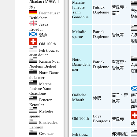
Nhadau (父輩的土
Marche
地)
funèbre
Patrick
管風琴
、
布
Yann
Duplenne
Puer natus in
笛子
塔
Goasdoue
Bethlehem
Jezuz
Kroedur
Mélodie
Patrick
管風琴
鄧迪
布
sparue
Duplenne
塔
Old 100th
Peh trouz zo
ar an douar
Notre
Kanam Noel
Patrick
單簧管
、
Dame de la
布
Noelenn Brehed
Duplenne
管風琴
mer
塔
Notre Dame
de la mer
Marche
funèbre Yann
Goasdoue
Oidhche
笛子
、
管
赫
傳統
Penerez
Mhaith
風琴
里
Keroulaz
群
Mélodie
sparue
Loys
Old 100th
管風琴
Bourgeois
Emzivadez
瑞
Lannion
Gwerz ar
佈列塔尼
Peh trouz