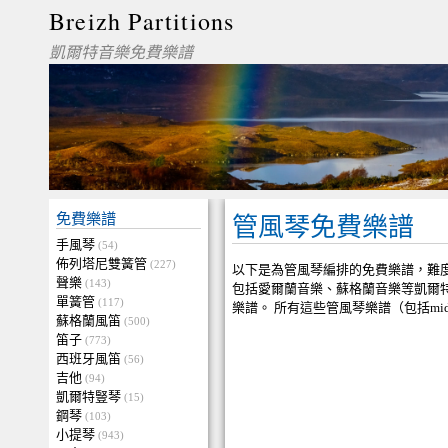
Breizh Partitions
凱爾特音樂免費樂譜
免費樂譜
管風琴免費樂譜
手風琴
(54)
佈列塔尼雙簧管
(227)
以下是為管風琴編排的免費樂譜，難
聲樂
(143)
包括愛爾蘭音樂、蘇格蘭音樂等凱爾
單簧管
(117)
樂譜。 所有這些管風琴樂譜（包括mi
蘇格蘭風笛
(500)
笛子
(773)
西班牙風笛
(56)
吉他
(94)
凱爾特豎琴
(15)
鋼琴
(103)
小提琴
(943)