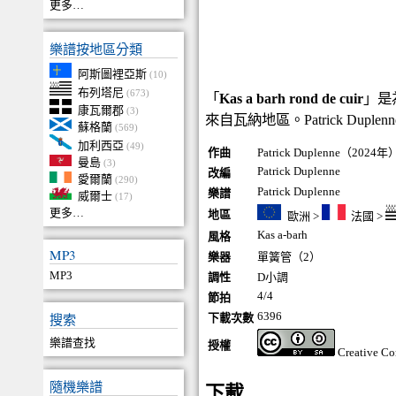
更多…
樂譜按地區分類
阿斯圖裡亞斯
(10)
布列塔尼
(673)
「
Kas a barh rond de cuir
」是
康瓦爾郡
(3)
來自瓦納地區。Patrick Duple
蘇格蘭
(569)
加利西亞
(49)
作曲
Patrick Duplenne（2024年
曼島
(3)
Patrick Duplenne
改編
愛爾蘭
(290)
Patrick Duplenne
樂譜
威爾士
(17)
更多…
地區
歐洲
>
法國
>
Kas a-barh
風格
MP3
樂器
單簧管（2）
MP3
調性
D小調
4/4
節拍
6396
搜索
下載次數
樂譜查找
授權
Creative C
隨機樂譜
下載