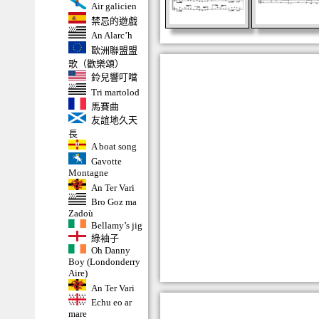
Air galicien
禁忌的遊戲
An Alarc’h
歐洲聯盟盟
歌（歡樂頌）
鈴兒響叮噹
Tri martolod
馬賽曲
友誼地久天
長
A boat song
Gavotte
Montagne
An Ter Vari
Bro Goz ma
Zadoù
Bellamy’s jig
綠袖子
Oh Danny
Boy (Londonderry
Aire)
An Ter Vari
Echu eo ar
mare