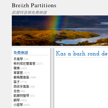
Breizh Partitions
凱爾特音樂免費樂譜
Kas a barh rond de
免費樂譜
手風琴
(54)
佈列塔尼雙簧管
(227)
聲樂
(143)
單簧管
(117)
蘇格蘭風笛
(500)
笛子
(773)
西班牙風笛
(56)
吉他
(94)
凱爾特豎琴
(15)
鋼琴
(103)
小提琴
(943)