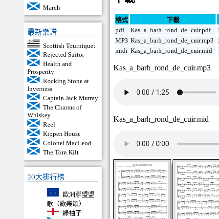
March
格式
下載
pdf
Kas_a_barh_rond_de_cuir.pdf
最新樂譜
MP3
Kas_a_barh_rond_de_cuir.mp3
Scottish Tourniquet
midi
Kas_a_barh_rond_de_cuir.mid
Rejected Suitor
Health and
Kas_a_barh_rond_de_cuir.mp3
Prosperity
Rocking Stone at
Inverness
Captain Jack Murray
The Charms of
Whiskey
Kas_a_barh_rond_de_cuir.mid
Reel
Kippen House
Colonel MacLeod
The Torn Kilt
20大排行榜
歐洲聯盟盟
歌（歡樂頌）
綠袖子