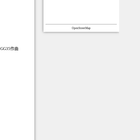
OpenStreetMap
GG35作曲