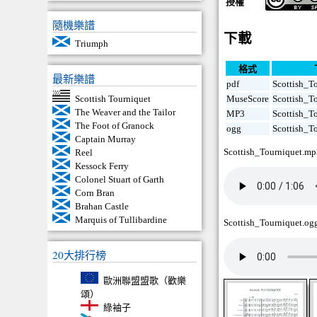
授權
隨機樂譜
下載
Triumph
格式
最新樂譜
pdf
Scottish_T
Scottish Tourniquet
MuseScore
Scottish_T
The Weaver and the Tailor
MP3
Scottish_T
The Foot of Granock
ogg
Scottish_T
Captain Murray
Scottish_Tourniquet.m
Reel
Kessock Ferry
Colonel Stuart of Garth
Corn Bran
Brahan Castle
Marquis of Tullibardine
Scottish_Tourniquet.og
20大排行榜
歐洲聯盟盟歌（歡樂
頌）
綠袖子