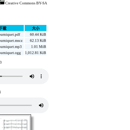
Creative Commons BY-SA
下載
大小
ourniquet.pdf
60.44 KiB
ourniquet.mscz
62.13 KiB
ourniquet.mp3
1.01 MiB
ourniquet.ogg
1,012.81 KiB
p3
g