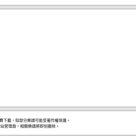
費下載，但部分樂譜可能受著作權保護。
網站管理員
，相關樂譜將即刻撤除。