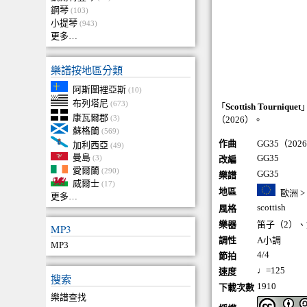
鋼琴
(103)
小提琴
(943)
更多…
樂譜按地區分類
阿斯圖裡亞斯
(10)
布列塔尼
(673)
「
Scottish Tourniquet
康瓦爾郡
(3)
（2026）。
蘇格蘭
(569)
作曲
GG35（202
加利西亞
(49)
曼島
GG35
(3)
改編
愛爾蘭
(290)
GG35
樂譜
威爾士
(17)
地區
歐洲
>
更多…
scottish
風格
樂器
笛子（2）
、
MP3
調性
A小調
MP3
4/4
節拍
♩=125
速度
搜索
1910
下載次數
樂譜查找