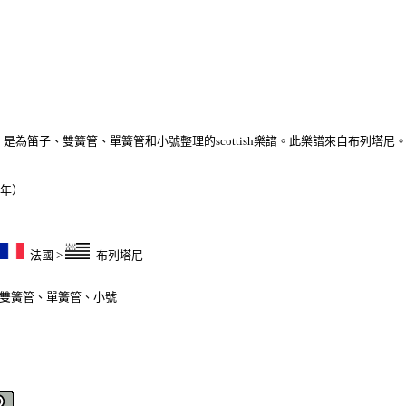
」是為笛子、雙簧管、單簧管和小號整理的scottish樂譜。此樂譜來自布列塔尼。
6年）
法國
>
布列塔尼
雙簧管
、
單簧管
、
小號