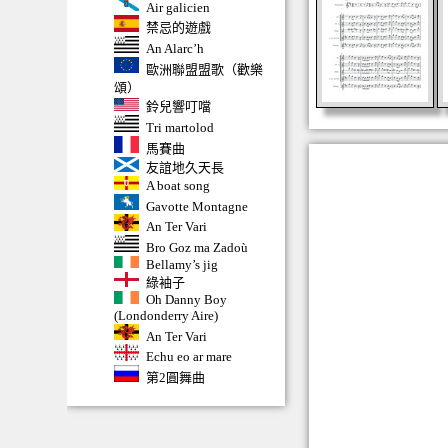
Air galicien
禁忌的遊戲
An Alarc’h
歐洲聯盟盟歌（歡樂
頌）
鈴兒響叮噹
Tri martolod
馬賽曲
友誼地久天長
A boat song
Gavotte Montagne
An Ter Vari
Bro Goz ma Zadoù
Bellamy’s jig
綠袖子
Oh Danny Boy
(Londonderry Aire)
An Ter Vari
Echu eo ar mare
第2圓舞曲