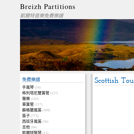
Breizh Partitions
凱爾特音樂免費樂譜
Scottish To
免費樂譜
手風琴
(54)
佈列塔尼雙簧管
(227)
聲樂
(143)
單簧管
(117)
蘇格蘭風笛
(500)
笛子
(773)
西班牙風笛
(56)
吉他
(94)
凱爾特豎琴
(15)