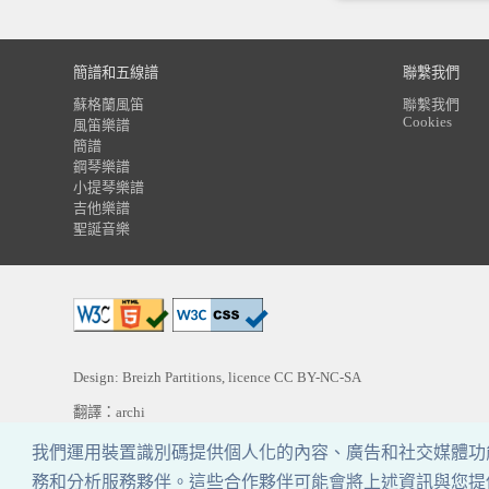
簡譜和五線譜
聯繫我們
蘇格蘭風笛
聯繫我們
Cookies
風笛樂譜
簡譜
鋼琴樂譜
小提琴樂譜
吉他樂譜
聖誕音樂
Design: Breizh Partitions, licence
CC BY-NC-SA
翻譯：archi
我們運用裝置識別碼提供個人化的內容、廣告和社交媒體功
務和分析服務夥伴。這些合作夥伴可能會將上述資訊與您提供