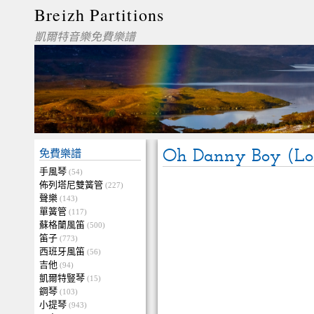
Breizh Partitions
凱爾特音樂免費樂譜
Oh Danny Boy (Lo
免費樂譜
手風琴
(54)
佈列塔尼雙簧管
(227)
聲樂
(143)
單簧管
(117)
蘇格蘭風笛
(500)
笛子
(773)
西班牙風笛
(56)
吉他
(94)
凱爾特豎琴
(15)
鋼琴
(103)
小提琴
(943)