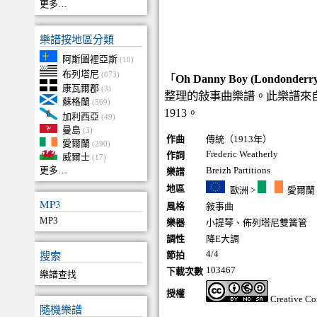
更多…
樂譜按地區分類
阿斯圖裡亞斯
(10)
布列塔尼
(673)
「
Oh Danny Boy (Londonderry
康瓦爾郡
(3)
整理的敍事曲樂譜。此樂譜來
蘇格蘭
(569)
1913。
加利西亞
(49)
曼島
(3)
作曲
傳統（1913年）
愛爾蘭
(290)
Frederic Weatherly
作詞
威爾士
(17)
更多…
Breizh Partitions
樂譜
地區
歐洲
>
愛爾蘭
MP3
風格
敍事曲
MP3
樂器
小提琴
、
佈列塔尼雙簧管
調性
降E大調
搜索
4/4
節拍
103467
下載次數
樂譜查找
授權
Creative C
隨機樂譜