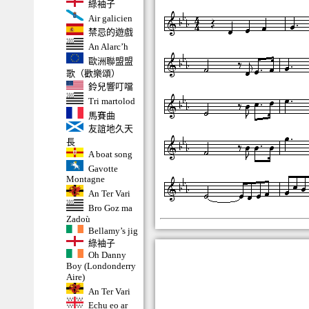
綠袖子
Air galicien
禁忌的遊戲
An Alarc’h
歐洲聯盟盟
歌（歡樂頌）
鈴兒響叮噹
Tri martolod
馬賽曲
友誼地久天
長
A boat song
Gavotte
Montagne
An Ter Vari
Bro Goz ma
Zadoù
Bellamy’s jig
綠袖子
Oh Danny
Boy (Londonderry
Aire)
An Ter Vari
Echu eo ar