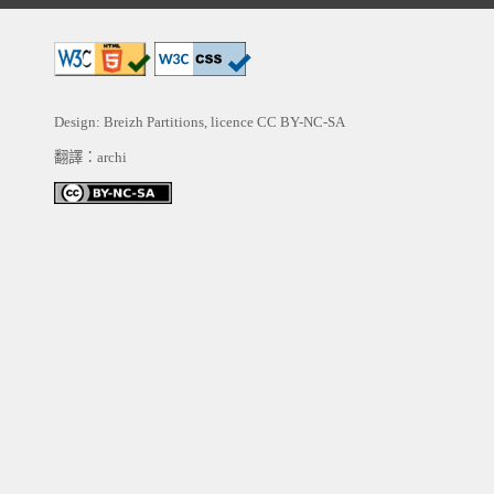
Design: Breizh Partitions, licence
CC BY-NC-SA
翻譯：archi