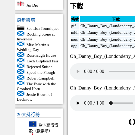
下載
An Dro
最新樂譜
格式
下載
gif
Oh_Danny_Boy_(Londonderry_Ai
Scottish Tourniquet
midi
Oh_Danny_Boy_(Londonderry_A
Rocking Stone at
Inverness
mus
Oh_Danny_Boy_(Londonderry_A
Miss Martin’s
ogg
Oh_Danny_Boy_(Londonderry_A
Wedding Day
Rosehaugh House
Oh_Danny_Boy_(Londonderry_A
Loch Gilphead Fair
Rejected Suitor
Speed the Plough
Robert Campbell
The Ewie with the
Oh_Danny_Boy_(Londonderry_A
Crooked Horn
Jessie Brown of
Lucknow
20大排行榜
歐洲聯盟盟
歌（歡樂頌）