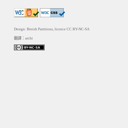
Design: Breizh Partitions, licence
CC BY-NC-SA
翻譯：archi