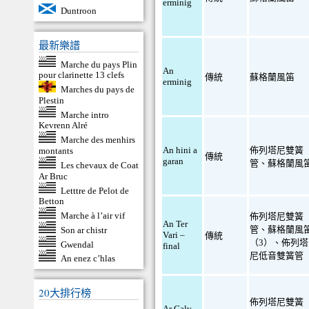
erminig
Duntroon
最新樂譜
Marche du pays Plin
An
pour clarinette 13 clefs
傳統
蘇格蘭風笛
erminig
Marches du pays de
Plestin
Marche intro
Kevrenn Alré
Marche des menhirs
An hini a
佈列塔尼雙簧
montants
傳統
garan
管
、
蘇格蘭風
Les chevaux de Coat
Ar Bruc
Letttre de Pelot de
Betton
Marche à l’air vif
佈列塔尼雙簧
An Ter
管
、
蘇格蘭風
Son ar chistr
Vari –
傳統
（3）
、
佈列塔
Gwendal
final
尼低音雙簧管
An enez c’hlas
20大排行榜
佈列塔尼雙簧
Ar Galv