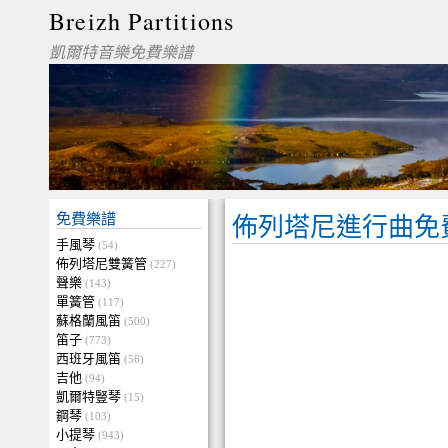
Breizh Partitions
凱爾特音樂免費樂譜
免費樂譜
佈列塔尼進行曲免
手風琴
(54)
佈列塔尼雙簧管
(227)
聲樂
(143)
單簧管
(117)
蘇格蘭風笛
(500)
笛子
(773)
西班牙風笛
(56)
吉他
(94)
凱爾特豎琴
(15)
鋼琴
(103)
小提琴
(943)