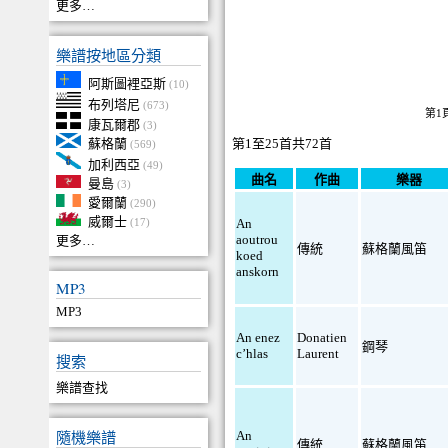
更多…
樂譜按地區分類
阿斯圖裡亞斯
(10)
布列塔尼
(673)
第1
康瓦爾郡
(3)
蘇格蘭
第1至25首共72首
(569)
加利西亞
(49)
曲名
作曲
樂器
曼島
(3)
愛爾蘭
(290)
威爾士
(17)
An
aoutrou
更多…
傳統
蘇格蘭風笛
koed
anskorn
MP3
MP3
An enez
Donatien
鋼琴
c’hlas
Laurent
搜索
樂譜查找
隨機樂譜
An
傳統
蘇格蘭風笛