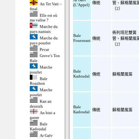
傳統
管
、
蘇格蘭風
An Ter Vari –
(L’Appel)
（2）
final
Elle est où
ma valise ?
Marche du
pays nantais
佈列塔尼雙簧
Bale
Marche du
傳統
管
、
蘇格蘭風
Fouesnant
pays pourlet
（2）
Pevar
Grove’s Ton
Bale
Marche
Bale
pourlet
傳統
蘇格蘭風笛
Kadoudal
Bale
Roazhon
Marche
pourlet
Kan an
dezerzh
Bale
傳統
蘇格蘭風笛
Kadoudal
An hini a
garan
Bale
Kadoudal
Ar Galv