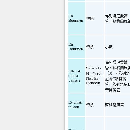
Da
佈列塔尼雙簧
傳統
Bourmen
管
、
蘇格蘭風
Da
傳統
小鼓
Bourmen
佈列塔尼雙簧
管
、
蘇格蘭風
Stéven Le
Elle est
（3）
、
佈列塔
Nahélec和
où ma
Nicolas
尼降E調雙簧
valise ?
Pichevin
管
、
佈列塔尼
音雙簧管
Ev chistr’
傳統
蘇格蘭風笛
ta laou