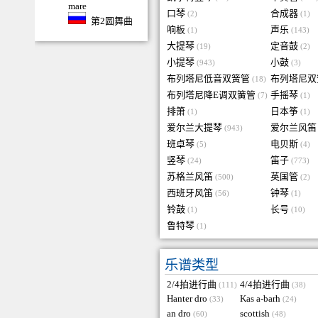
mare
口琴
合成器
(2)
(1)
第2圆舞曲
响板
声乐
(1)
(143)
大提琴
定音鼓
(19)
(2)
小提琴
小鼓
(943)
(3)
布列塔尼低音双簧管
布列塔尼双
(18)
布列塔尼降E调双簧管
手摇琴
(7)
(1)
排箫
日本筝
(1)
(1)
爱尔兰大提琴
爱尔兰风笛
(943)
班卓琴
电贝斯
(5)
(4)
竖琴
笛子
(24)
(773)
苏格兰风笛
英国管
(500)
(2)
西班牙风笛
钟琴
(56)
(1)
铃鼓
长号
(1)
(10)
鲁特琴
(1)
乐谱类型
2/4拍进行曲
4/4拍进行曲
(111)
(38)
Hanter dro
Kas a-barh
(33)
(24)
an dro
scottish
(60)
(48)