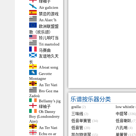
绿袖子
Air galicien
禁忌的游戏
An Alarc’h
欧洲联盟盟
歌（欢乐颂）
铃儿响叮当
Tri martolod
马赛曲
友谊地久天
长
A boat song
Gavotte
Montagne
An Ter Vari
Bro Goz ma
Zadoù
乐谱按乐器分类
Bellamy’s jig
绿袖子
gralla
low whistle
(2)
Oh Danny
三味线
中提琴
(2)
(336
Boy (Londonderry
低音单簧管
低音喇叭
Aire)
(34)
(7
An Ter Vari
低音管
六孔哨
(20)
(4)
Echu eo ar
凯尔特竖琴
单簧管
(15)
(117