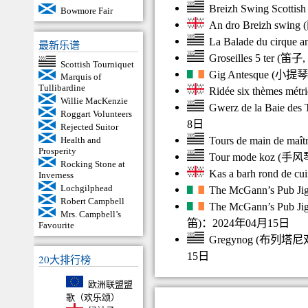
Breizh Swing Scottish
Bowmore Fair
An dro Breizh swing
(
La Balade du cirque a
最新乐谱
Groseilles 5 ter
(
笛子
,
Scottish Tourniquet
Gig Antesque
(
小提琴
Marquis of
Tullibardine
Ridée six thèmes métr
Willie MacKenzie
Gwerz de la Baie des 
Roggart Volunteers
8日
Rejected Suitor
Tours de main de maît
Health and
Prosperity
Tour mode koz
(
手风
Rocking Stone at
Kas a barh rond de cui
Inverness
Lochgilphead
The McGann’s Pub Ji
Robert Campbell
The McGann’s Pub Ji
Mrs. Campbell’s
笛
)：2024年04月15日
Favourite
Gregynog
(
布列塔尼
15日
20大排行榜
欧洲联盟盟
歌（欢乐颂）