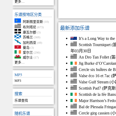
更多…
乐谱按地区分类
阿斯图里亚斯
(10)
最新添加乐谱
布列塔尼
(673)
康瓦尔郡
(3)
苏格兰
(569)
It’s a Long Way to the
加利西亚
(49)
Scottish Tourniquet
(
曼岛
(3)
年03月30日
爱尔兰
(290)
An Dro Tan Follet
(
笛
威尔士
(17)
更多…
Jig Burke d’O’Carola
Cercle six huîtres de 
MP3
Valse éco 16 et 7ac
(
MP3
Valse Gulf Stream
(
小
Scottish Pad7
(
萨克斯
搜索
Scottish de la fée Ban
Major Harrison’s Fedo
乐谱查找
Bal de Plessala Fring
随机乐谱
Cercle girg cassien
(
小