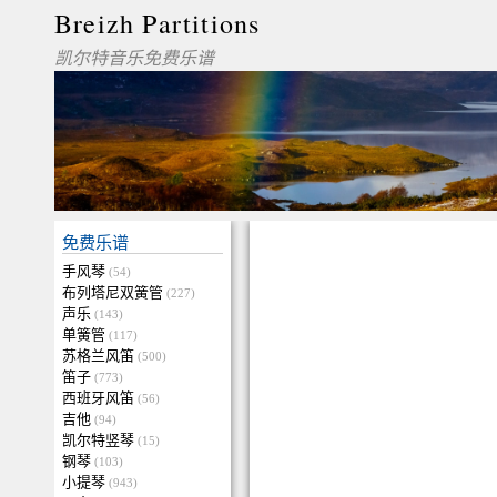
Breizh Partitions
凯尔特音乐免费乐谱
免费乐谱
手风琴
(54)
布列塔尼双簧管
(227)
声乐
(143)
单簧管
(117)
苏格兰风笛
(500)
笛子
(773)
西班牙风笛
(56)
吉他
(94)
凯尔特竖琴
(15)
钢琴
(103)
小提琴
(943)