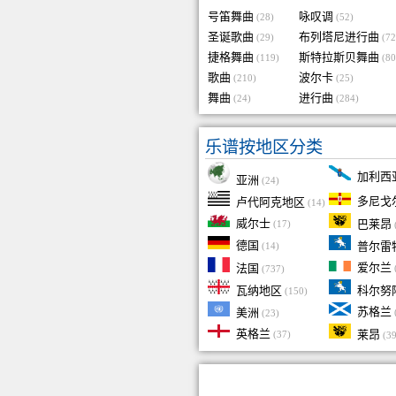
号笛舞曲
咏叹调
(28)
(52)
圣诞歌曲
布列塔尼进行曲
(29)
(72
捷格舞曲
斯特拉斯贝舞曲
(119)
(80
歌曲
波尔卡
(210)
(25)
舞曲
进行曲
(24)
(284)
乐谱按地区分类
加利西
亚洲
(24)
多尼戈
卢代阿克地区
(14)
威尔士
巴莱昂
(17)
德国
普尔雷
(14)
爱尔兰
法国
(737)
科尔努
瓦纳地区
(150)
苏格兰
美洲
(23)
英格兰
莱昂
(37)
(39