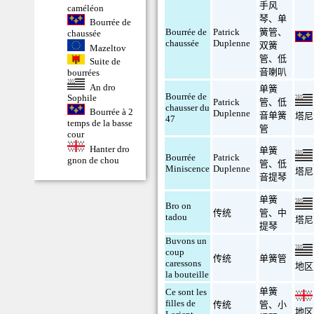
手风
caméléon
琴
、
单
Bourrée de
Bourrée de
Patrick
簧管
、
chaussée
chaussée
Duplenne
双簧
Mazeltov
管
、
低
Suite de
音喇叭
bourrées
An dro
单簧
Bourrée de
Sophile
Patrick
管
、
低
chausser du
Bourrée à 2
Duplenne
音单簧
塔尼
47
temps de la basse
管
cour
Hanter dro
单簧
Bourrée
Patrick
gnon de chou
管
、
低
Miniscence
Duplenne
塔尼
音提琴
单簧
Bro on
传统
管
、
中
tadou
塔尼
提琴
Buvons un
coup
传统
单簧管
caressons
地区
la bouteille
单簧
Ce sont les
filles de
传统
管
、
小
地区