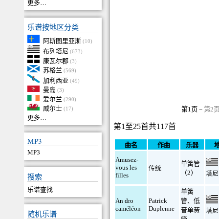
更多…
乐谱按地区分类
阿斯图里亚斯
(10)
布列塔尼
(673)
康瓦尔郡
(3)
苏格兰
(569)
加利西亚
(49)
曼岛
(3)
爱尔兰
(290)
威尔士
(17)
第1页 −
第2
更多…
第1至25首共117首
MP3
曲名
作曲
乐器
MP3
Amusez-
单簧管
vous les
传统
（2）
塔尼
搜索
filles
乐谱查找
单簧
An dro
Patrick
管
、
低
caméléon
Duplenne
音单簧
塔尼
随机乐谱