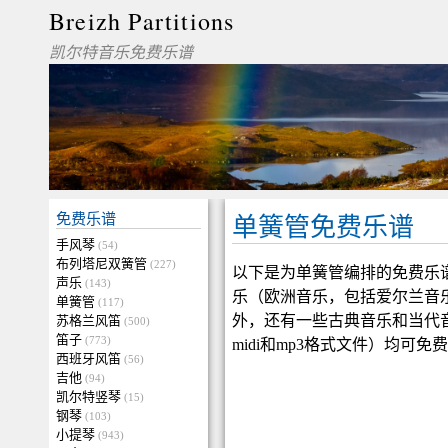
Breizh Partitions
凯尔特音乐免费乐谱
免费乐谱
单簧管免费乐谱
手风琴
(54)
布列塔尼双簧管
(227)
以下是为单簧管编排的免费乐
声乐
(143)
乐（欧洲音乐，包括爱尔兰音
单簧管
(117)
外，还有一些古典音乐和当代
苏格兰风笛
(500)
笛子
(773)
midi和mp3格式文件）均可免
西班牙风笛
(56)
吉他
(94)
凯尔特竖琴
(15)
钢琴
(103)
小提琴
(943)