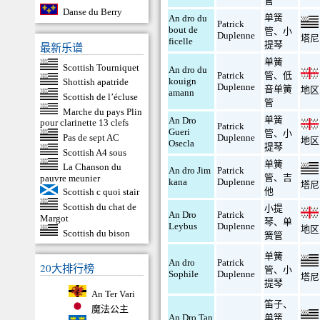
管
Danse du Berry
单簧
An dro du
Patrick
bout de
管
、
小
Duplenne
塔尼
ficelle
提琴
最新乐谱
单簧
Scottish Tourniquet
An dro du
Patrick
管
、
低
kouign
Shottish apatride
Duplenne
音单簧
地区
amann
Scottish de l’écluse
管
Marche du pays Plin
单簧
An Dro
pour clarinette 13 clefs
Patrick
Gueri
管
、
小
Pas de sept AC
Duplenne
地区
Osecla
提琴
Scottish A4 sous
单簧
La Chanson du
An dro Jim
Patrick
管
、
吉
pauvre meunier
kana
Duplenne
塔尼
他
Scottish c quoi stair
Scottish du chat de
小提
An Dro
Patrick
Margot
琴
、
单
Leybus
Duplenne
地区
Scottish du bison
簧管
单簧
An dro
Patrick
20大排行榜
管
、
小
Sophile
Duplenne
塔尼
提琴
An Ter Vari
笛子
、
魔法公主
An Dro Tan
单簧