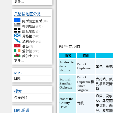
更多…
乐谱按地区分类
阿斯图里亚斯
(10)
布列塔尼
(673)
康瓦尔郡
(3)
苏格兰
(569)
加利西亚
(49)
曼岛
第1至4首共4首
(3)
爱尔兰
(290)
曲名
作曲
威尔士
(17)
更多…
An dro fée
Patrick
de la
笛子
、
电贝
Duplenne
victoire
MP3
Patrick
MP3
六孔哨
、
萨
Scottish
Duplenne和
Zanzibar
列塔尼双簧
Julien
Orchestra
斯
Vrigneau
搜索
直笛
、
爱尔
乐谱查找
Star of the
林
、
乌克丽
County
传统
电贝斯
、
声
Down
随机乐谱
琴
、
爱尔兰