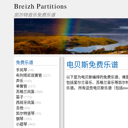
Breizh Partitions
凯尔特音乐免费乐谱
免费乐谱
电贝斯免费乐谱
手风琴
(54)
布列塔尼双簧管
(227)
以下是为电贝斯编排的免费乐谱，难
声乐
(143)
包括爱尔兰音乐、苏格兰音乐等凯尔
单簧管
(117)
乐谱。 所有这些电贝斯乐谱（包括mi
苏格兰风笛
(500)
笛子
(773)
西班牙风笛
(56)
吉他
(94)
凯尔特竖琴
(15)
钢琴
(103)
小提琴
(943)