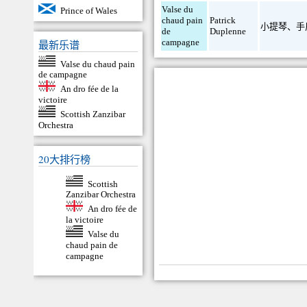
Valse du
Prince of Wales
chaud pain
Patrick
小提琴
、
手
de
Duplenne
campagne
最新乐谱
Valse du chaud pain
de campagne
An dro fée de la
victoire
Scottish Zanzibar
Orchestra
20大排行榜
Scottish
Zanzibar Orchestra
An dro fée de
la victoire
Valse du
chaud pain de
campagne