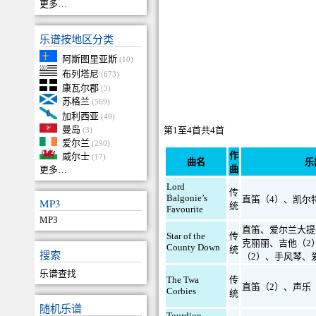
更多…
乐谱按地区分类
阿斯图里亚斯
(10)
布列塔尼
(673)
康瓦尔郡
(3)
苏格兰
(569)
加利西亚
(49)
曼岛
第1至4首共4首
(3)
爱尔兰
(290)
作
威尔士
(17)
曲名
乐
曲
更多…
Lord
传
Balgonie’s
直笛（4）
、
凯尔
MP3
统
Favourite
MP3
直笛
、
爱尔兰大提
Star of the
传
克丽丽
、
吉他（2
County Down
统
搜索
（2）
、
手风琴
、
乐谱查找
The Twa
传
直笛（2）
、
声乐
Corbies
统
随机乐谱
Tourdion