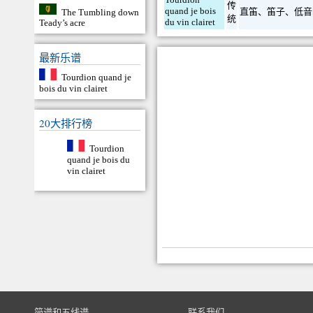
传
quand je bois
直笛
、
笛子
、
低音
The Tumbling down
统
du vin clairet
Teady’s acre
最新乐谱
Tourdion quand je
bois du vin clairet
20大排行榜
Tourdion
quand je bois du
vin clairet
简谱和五线谱
联系我们