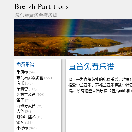
Breizh Partitions
凯尔特音乐免费乐谱
免费乐谱
直笛免费乐谱
手风琴
(54)
布列塔尼双簧管
(227)
以下是为直笛编排的免费乐谱，难度
声乐
(143)
括爱尔兰音乐、苏格兰音乐等凯尔特
单簧管
(117)
谱。 所有这些直笛乐谱（包括midi
苏格兰风笛
(500)
笛子
(773)
西班牙风笛
(56)
吉他
(94)
凯尔特竖琴
(15)
钢琴
(103)
小提琴
(943)