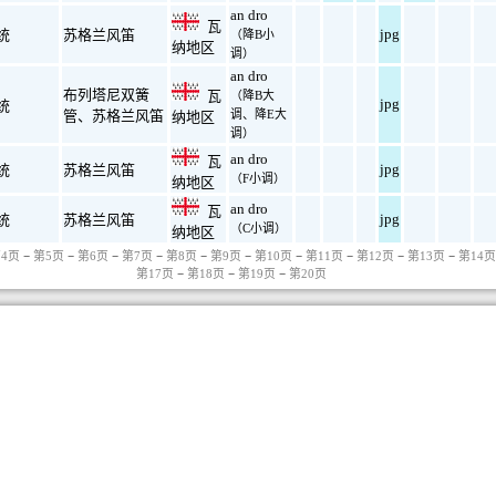
an dro
瓦
jpg
统
苏格兰风笛
（降B小
纳地区
调）
an dro
布列塔尼双簧
瓦
（降B大
jpg
统
管
、
苏格兰风笛
调、降E大
纳地区
调）
an dro
瓦
jpg
统
苏格兰风笛
（F小调）
纳地区
an dro
瓦
jpg
统
苏格兰风笛
（C小调）
纳地区
4页
−
第5页
−
第6页
−
第7页
−
第8页
−
第9页
−
第10页
−
第11页
−
第12页
−
第13页
−
第14页
第17页
−
第18页
−
第19页
−
第20页