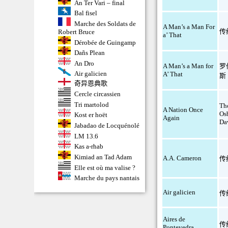
An Ter Vari – final
Bal fisel
Marche des Soldats de
A Man’s a Man For
传
Robert Bruce
a’ That
Dérobée de Guingamp
Dañs Plean
An Dro
A Man’s a Man for
罗
Air galicien
A’ That
斯
奇异恩典歌
Cercle circassien
Tri martolod
Th
A Nation Once
Os
Kost er hoët
Again
Da
Jabadao de Locquénolé
LM 13.6
Kas a-rhab
Kimiad an Tad Adam
A.A. Cameron
传
Elle est où ma valise ?
Marche du pays nantais
Air galicien
传
Aires de
传
Pontevedra