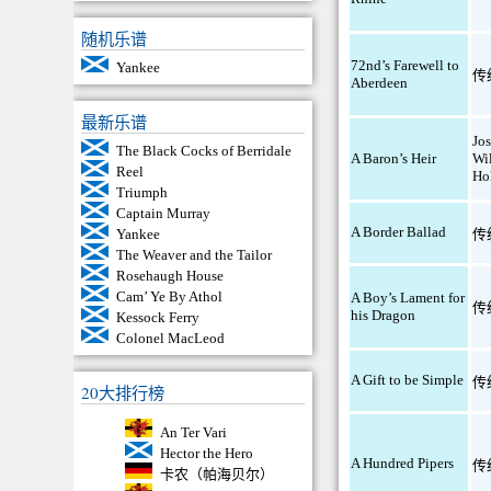
随机乐谱
72nd’s Farewell to
Yankee
传
Aberdeen
最新乐谱
Jo
The Black Cocks of Berridale
A Baron’s Heir
Wi
Reel
Ho
Triumph
Captain Murray
A Border Ballad
传
Yankee
The Weaver and the Tailor
Rosehaugh House
Cam’ Ye By Athol
A Boy’s Lament for
传
his Dragon
Kessock Ferry
Colonel MacLeod
A Gift to be Simple
传
20大排行榜
An Ter Vari
Hector the Hero
A Hundred Pipers
传
卡农（帕海贝尔）