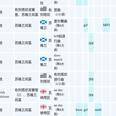
调）
拉
布列塔尼双簧
布
悲歌
统
管
、
苏格兰风笛
列塔尼
（C小调）
里尔舞曲
苏
gif
MP3
统
苏格兰风笛
（降B大
格兰
调）
6/8拍进
苏
行曲
jpg
统
苏格兰风笛
格兰
（降E大
调）
slow
march
苏
统
苏格兰风笛
（降B大
格兰
调）
布列塔尼
布
jpg
统
苏格兰风笛
进行曲
列塔尼
（C小调）
布列塔尼双簧管
an dro
eizh
瓦
jpg
（2）
、
苏格兰
（降B小
titions
纳地区
调）
风笛
an dro
瓦
bww
gif
midi
统
苏格兰风笛
（降B大
纳地区
调）