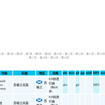
4页
−
第5页
−
第6页
−
第7页
−
第8页
−
第9页
−
第10页
−
第11页
−
第12页
−
第13页
−
第14页
第17页
−
第18页
−
第19页
−
第20页
abc
bww
gif
jpg
midi
MP3
nw
作曲
乐器
地区
风格
6/8拍进
nald
苏
行曲
aw
abc
gif
MP3
苏格兰风笛
格兰
（降B大
msay
调）
6/8拍进
苏
行曲
统
苏格兰风笛