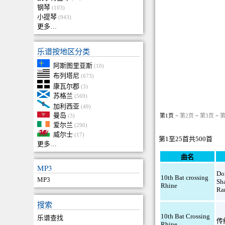
钢琴
(103)
小提琴
(943)
更多…
乐谱按地区分类
阿斯图里亚斯
(10)
布列塔尼
(673)
康瓦尔郡
(3)
苏格兰
(569)
加利西亚
(49)
曼岛
第1页 −
第2页
−
第3页
−
第
(3)
爱尔兰
(290)
威尔士
(17)
第1至25首共500首
更多…
曲名
MP3
Do
10th Bat crossing
MP3
Sh
Rhine
Ra
搜索
10th Bat Crossing
乐谱查找
传
Rhine