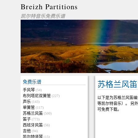
Breizh Partitions
凯尔特音乐免费乐谱
免费乐谱
苏格兰风笛
手风琴
(54)
布列塔尼双簧管
(227)
以下是为苏格兰风笛编
声乐
(143)
等凯尔特音乐）。 另外
单簧管
(117)
可免费下载。
苏格兰风笛
(500)
笛子
(773)
西班牙风笛
(56)
吉他
(94)
凯尔特竖琴
(15)