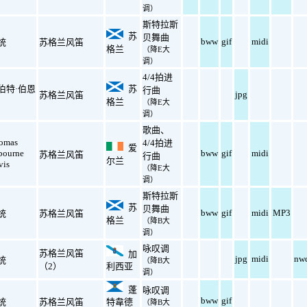
调）
斯特拉斯
苏
贝舞曲
bww
gif
midi
统
苏格兰风笛
格兰
（降E大
调）
4/4拍进
伯特·伯恩
苏
行曲
jpg
苏格兰风笛
格兰
（降E大
调）
歌曲
、
omas
4/4拍进
爱
bourne
bww
gif
midi
苏格兰风笛
行曲
尔兰
vis
（降E大
调）
斯特拉斯
苏
贝舞曲
bww
gif
midi
MP3
统
苏格兰风笛
格兰
（降B大
调）
咏叹调
苏格兰风笛
加
jpg
midi
nw
统
（降B大
（2）
利西亚
调）
蓬
咏叹调
bww
gif
统
苏格兰风笛
特韋德
（降B大