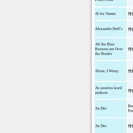
Al lez Vamm
传
Alexander Duff’s
传
All the Blue
Bonnets are Over
传
the Border
Alone, I Weary
传
An aoutrou koed
传
anskorn
Br
An Dro
Par
An Dro
传