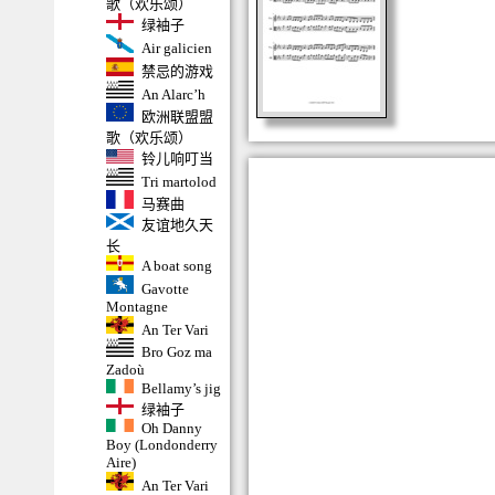
歌（欢乐颂）
绿袖子
Air galicien
禁忌的游戏
An Alarc’h
欧洲联盟盟
歌（欢乐颂）
铃儿响叮当
Tri martolod
马赛曲
友谊地久天
长
A boat song
Gavotte
Montagne
An Ter Vari
Bro Goz ma
Zadoù
Bellamy’s jig
绿袖子
Oh Danny
Boy (Londonderry
Aire)
An Ter Vari