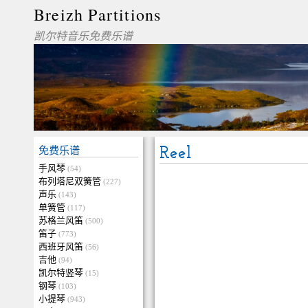
Breizh Partitions
凯尔特音乐免费乐谱
Reel
免费乐谱
手风琴
(54)
布列塔尼双簧管
(227)
声乐
(143)
单簧管
(117)
苏格兰风笛
(500)
笛子
(773)
西班牙风笛
(56)
吉他
(94)
凯尔特竖琴
(15)
钢琴
(103)
小提琴
(943)