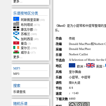
更多…
乐谱按地区分类
阿斯图里亚斯
(10)
布列塔尼
(673)
《
Reel
》是为小提琴和中提琴整理的
康瓦尔郡
(3)
乐。
苏格兰
(569)
作曲
传统
加利西亚
(49)
曼岛
(3)
改编
Donald MacPhee和Norbert Ca
爱尔兰
(290)
Donald MacPhee
采编
威尔士
(17)
Norbert Caillet
乐谱
更多…
A Selection of Music for th
节选自
地区
欧洲
>
英国
>
MP3
风格
里尔舞曲
MP3
乐器
小提琴
、
中提琴
调性
降B大调
搜索
4/4
节拍
乐谱查找
♩=140
速度
4460
下载次数
随机乐谱