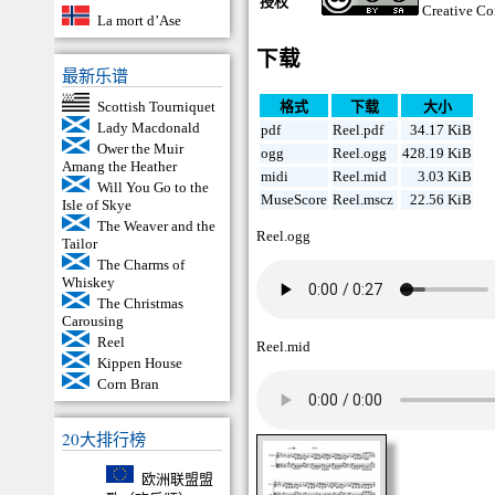
授权
Creative C
La mort d’Ase
下载
最新乐谱
Scottish Tourniquet
格式
下载
大小
Lady Macdonald
pdf
Reel.pdf
34.17 KiB
Ower the Muir
ogg
Reel.ogg
428.19 KiB
Amang the Heather
midi
Reel.mid
3.03 KiB
Will You Go to the
MuseScore
Reel.mscz
22.56 KiB
Isle of Skye
The Weaver and the
Reel.ogg
Tailor
The Charms of
Whiskey
The Christmas
Carousing
Reel
Reel.mid
Kippen House
Corn Bran
20大排行榜
欧洲联盟盟