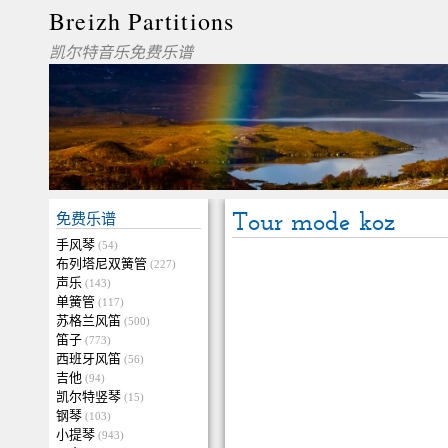
Breizh Partitions
凯尔特音乐免费乐谱
Tour mode koz
免费乐谱
手风琴
(54)
布列塔尼双簧管
(227)
声乐
(143)
单簧管
(117)
苏格兰风笛
(500)
笛子
(773)
西班牙风笛
(56)
吉他
(94)
凯尔特竖琴
(15)
钢琴
(103)
小提琴
(943)