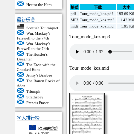
Hector the Hero
格式
下载
大小
pdf
Tour_mode_koz.pdf
195.69 K
最新乐谱
MP3
Tour_mode_koz.mp3
1.42 Mi
midi
Tour_mode_koz.mid
1.95 K
Scottish Tourniquet
Wm. Mackay’s
Tour_mode_koz.mp3
Farewell to the 74th
Wm. Mackay’s
Farewell to the 74th
The Hostler’s
Daughter
The Ewie with the
Tour_mode_koz.mid
Crooked Horn
Jenny’s Bawbee
The Barren Rocks of
Aden
Triumph
Strathspey
Francis Fraser
20大排行榜
欧洲联盟盟