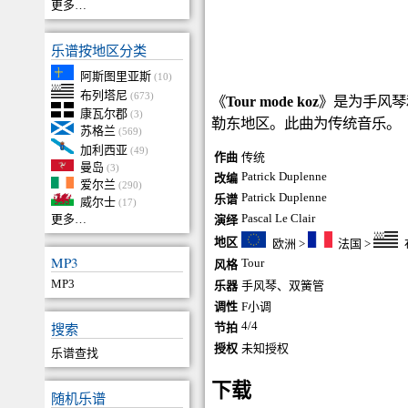
更多…
乐谱按地区分类
阿斯图里亚斯
(10)
布列塔尼
(673)
《
Tour mode koz
》是为手风琴
康瓦尔郡
(3)
勒东地区。此曲为传统音乐。
苏格兰
(569)
加利西亚
(49)
作曲
传统
曼岛
(3)
Patrick Duplenne
改编
爱尔兰
(290)
Patrick Duplenne
乐谱
威尔士
(17)
Pascal Le Clair
更多…
演绎
地区
欧洲
>
法国
>
MP3
Tour
风格
MP3
乐器
手风琴
、
双簧管
调性
F小调
4/4
搜索
节拍
授权
未知授权
乐谱查找
下载
随机乐谱