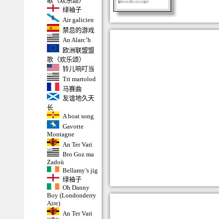
歌（欢乐颂）
绿袖子
Air galicien
禁忌的游戏
An Alarc’h
欧洲联盟盟
歌（欢乐颂）
铃儿响叮当
Tri martolod
马赛曲
友谊地久天
长
A boat song
Gavotte
Montagne
An Ter Vari
Bro Goz ma
Zadoù
Bellamy’s jig
绿袖子
Oh Danny
Boy (Londonderry
Aire)
An Ter Vari