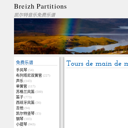
Breizh Partitions
凯尔特音乐免费乐谱
Tours de main de m
免费乐谱
手风琴
(54)
布列塔尼双簧管
(227)
声乐
(143)
单簧管
(117)
苏格兰风笛
(500)
笛子
(773)
西班牙风笛
(56)
吉他
(94)
凯尔特竖琴
(15)
钢琴
(103)
小提琴
(943)