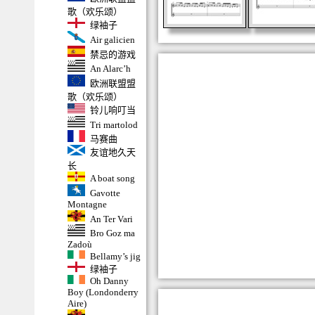
歌（欢乐颂）
绿袖子
Air galicien
禁忌的游戏
An Alarc’h
欧洲联盟盟
歌（欢乐颂）
铃儿响叮当
Tri martolod
马赛曲
友谊地久天
长
A boat song
Gavotte
Montagne
An Ter Vari
Bro Goz ma
Zadoù
Bellamy’s jig
绿袖子
Oh Danny
Boy (Londonderry
Aire)