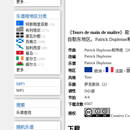
更多…
乐谱按地区分类
阿斯图里亚斯
(10)
布列塔尼
(673)
《
Tours de main de maître
》是
康瓦尔郡
(3)
自勒东地区。Patrick Duplen
苏格兰
(569)
加利西亚
(49)
作曲
Patrick Duplenne和传统（
曼岛
(3)
Patrick Duplenne
改编
爱尔兰
(290)
Patrick Duplenne
乐谱
威尔士
(17)
更多…
地区
欧洲
>
法国
>
Tour
风格
MP3
乐器
萨克斯风（2）
MP3
调性
D小调
4/4
节拍
6567
搜索
下载次数
乐谱查找
授权
Creative C
随机乐谱
下载