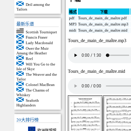
Deil among the
Tailors
格式
下载
pdf
Tours_de_main_de_maître.pdf
最新乐谱
MP3
Tours_de_main_de_maître.mp3
midi
Tours_de_main_de_maître.mid
Scottish Tourniquet
Francis Fraser
Tours_de_main_de_maître.mp3
Lady Macdonald
Ower the Muir
Amang the Heather
Reel
Will You Go to the
Isle of Skye
Tours_de_main_de_maître.mid
The Weaver and the
Tailor
Colonel MacBean
The Charms of
Whiskey
Seaforth
Highlanders
20大排行榜
欧洲联盟盟