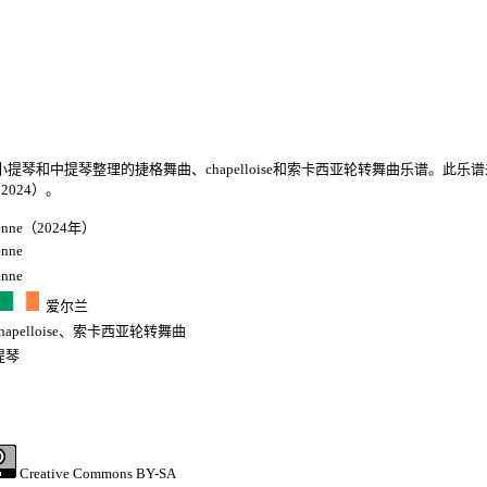
小提琴和中提琴整理的捷格舞曲、chapelloise和索卡西亚轮转舞曲乐谱。此乐
曲（2024）。
plenne（2024年）
enne
enne
爱尔兰
hapelloise
、
索卡西亚轮转舞曲
提琴
Creative Commons BY-SA