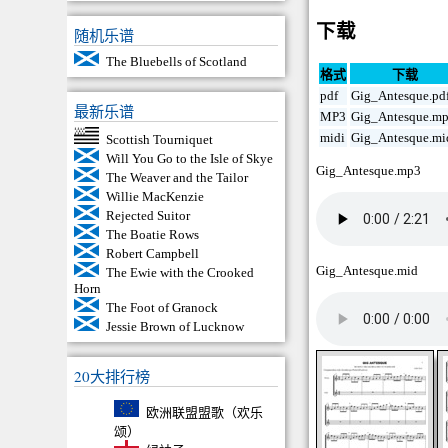
下载
随机乐谱
The Bluebells of Scotland
格式
下载
pdf
Gig_Antesque.pd
最新乐谱
MP3
Gig_Antesque.m
midi
Gig_Antesque.mi
Scottish Tourniquet
Will You Go to the Isle of Skye
Gig_Antesque.mp3
The Weaver and the Tailor
Willie MacKenzie
Rejected Suitor
The Boatie Rows
Robert Campbell
Gig_Antesque.mid
The Ewie with the Crooked
Horn
The Foot of Granock
Jessie Brown of Lucknow
20大排行榜
欧洲联盟盟歌（欢乐
颂）