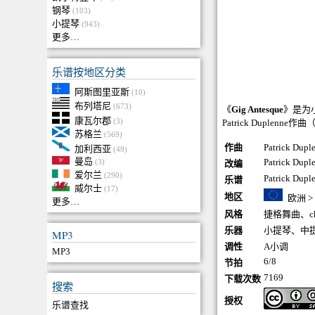
钢琴
(103)
小提琴
(943)
更多…
乐谱按地区分类
阿斯图里亚斯
(10)
布列塔尼
(673)
《
Gig Antesque
》是为
康瓦尔郡
(3)
Patrick Duplenne作
苏格兰
(569)
作曲
Patrick Du
加利西亚
(49)
曼岛
Patrick Dupl
(3)
改编
爱尔兰
(290)
Patrick Dupl
乐谱
威尔士
(17)
地区
欧洲
>
更多…
风格
捷格舞曲
、
c
乐器
小提琴
、
中
MP3
调性
A小调
MP3
6/8
节拍
7169
下载次数
搜索
授权
乐谱查找