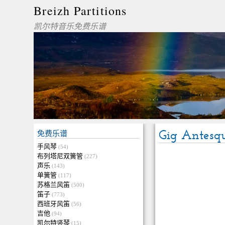
Breizh Partitions
凯尔特音乐免费乐谱
Gig Antesq
免费乐谱
手风琴
(54)
布列塔尼双簧管
(227)
声乐
(143)
单簧管
(117)
苏格兰风笛
(500)
笛子
(773)
西班牙风笛
(56)
吉他
(94)
凯尔特竖琴
(15)