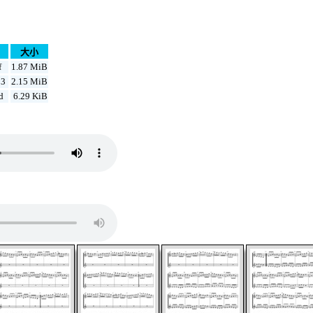
大小
f
1.87 MiB
p3
2.15 MiB
d
6.29 KiB