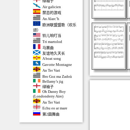
绿袖子
Air galicien
禁忌的游戏
An Alarc’h
欧洲联盟盟歌（欢乐
颂）
铃儿响叮当
Tri martolod
马赛曲
友谊地久天长
A boat song
Gavotte Montagne
An Ter Vari
Bro Goz ma Zadoù
Bellamy’s jig
绿袖子
Oh Danny Boy
(Londonderry Aire)
An Ter Vari
Echu eo ar mare
第2圆舞曲