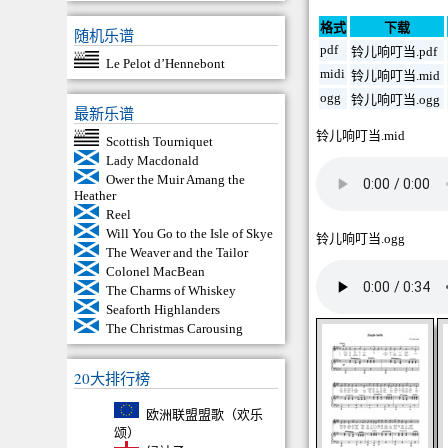
格式
下载
随机乐谱
pdf
铃儿响叮当.pdf
Le Pelot d’Hennebont
midi
铃儿响叮当.mid
ogg
铃儿响叮当.ogg
最新乐谱
铃儿响叮当.mid
Scottish Tourniquet
Lady Macdonald
Ower the Muir Amang the
Heather
Reel
Will You Go to the Isle of Skye
铃儿响叮当.ogg
The Weaver and the Tailor
Colonel MacBean
The Charms of Whiskey
Seaforth Highlanders
The Christmas Carousing
20大排行榜
欧洲联盟盟歌（欢乐
颂）