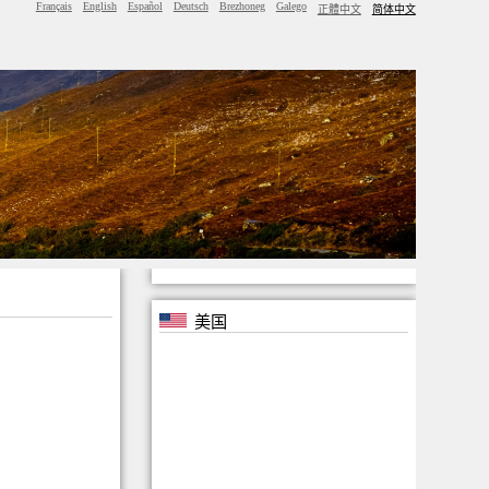
Français
English
Español
Deutsch
Brezhoneg
Galego
正體中文
简体中文
美国