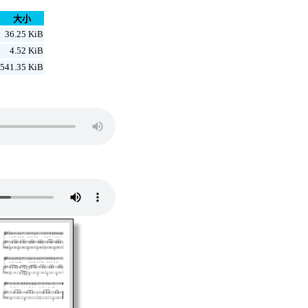
大小
36.25 KiB
4.52 KiB
541.35 KiB