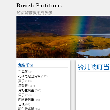
Breizh Partitions
凯尔特音乐免费乐谱
免费乐谱
铃儿响叮当
手风琴
(54)
布列塔尼双簧管
(227)
声乐
(143)
单簧管
(117)
苏格兰风笛
(500)
笛子
(773)
西班牙风笛
(56)
吉他
(94)
凯尔特竖琴
(15)