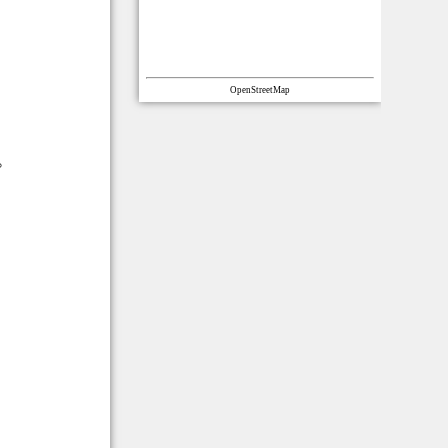
OpenStreetMap
。