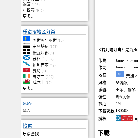
钢琴
(103)
小提琴
(943)
更多…
乐谱按地区分类
阿斯图里亚斯
(10)
布列塔尼
(673)
《
铃儿响叮当
》是为声乐
康瓦尔郡
(3)
苏格兰
(569)
作曲
James Pier
加利西亚
(49)
James Pierpo
作词
曼岛
(3)
地区
美洲
>
爱尔兰
(290)
威尔士
风格
圣诞歌曲
(17)
更多…
乐器
声乐
、
钢琴
调性
降A大调
MP3
4/4
节拍
MP3
180503
下载次数
授权
自
搜索
下载
乐谱查找