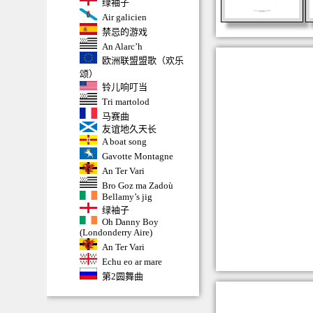
绿袖子
Air galicien
禁忌的游戏
An Alarc’h
欧洲联盟盟歌（欢乐
颂）
铃儿响叮当
Tri martolod
马赛曲
友谊地久天长
A boat song
Gavotte Montagne
An Ter Vari
Bro Goz ma Zadoù
Bellamy’s jig
绿袖子
Oh Danny Boy
(Londonderry Aire)
An Ter Vari
Echu eo ar mare
第2圆舞曲