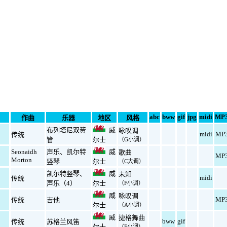
abc
bww
gif
jpg
midi
MP
作曲
乐器
地区
风格
布列塔尼双簧
威
咏叹调
midi
MP
传统
管
尔士
（G小调）
Seonaidh
声乐
、
凯尔特
威
歌曲
MP
Morton
竖琴
尔士
（C大调）
凯尔特竖琴
、
威
未知
midi
传统
声乐（4）
尔士
（F小调）
威
咏叹调
MP
传统
吉他
尔士
（A小调）
威
捷格舞曲
bww
gif
传统
苏格兰风笛
尔士
（F小调）