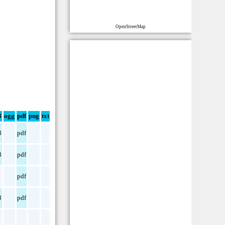
OpenStreetMap
3
ogg
pdf
png
txt
3
pdf
3
pdf
pdf
3
pdf