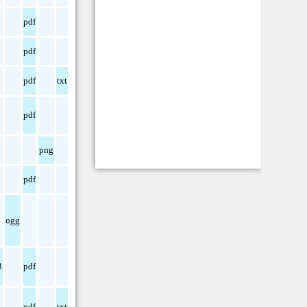
pdf
pdf
pdf
txt
pdf
png
pdf
ogg
3
pdf
pdf
txt