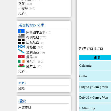
钢琴
(103)
小提琴
(943)
更多…
乐谱按地区分类
阿斯图里亚斯
(10)
布列塔尼
(673)
康瓦尔郡
(3)
苏格兰
(569)
第1至17首共17首
加利西亚
(49)
曼岛
(3)
曲名
爱尔兰
(290)
Calennig
威尔士
(17)
更多…
Cofio
MP3
Dafydd y Garreg Wen
MP3
Dafydd y Garreg Wen
搜索
乐谱查找
E Minor Jig