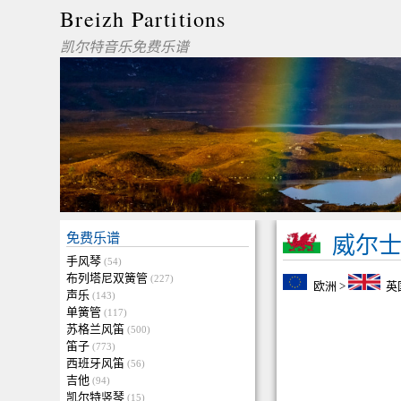
Breizh Partitions
凯尔特音乐免费乐谱
免费乐谱
威尔
手风琴
(54)
布列塔尼双簧管
(227)
欧洲
>
英
声乐
(143)
单簧管
(117)
苏格兰风笛
(500)
笛子
(773)
西班牙风笛
(56)
吉他
(94)
凯尔特竖琴
(15)