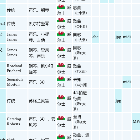
威
歌曲
传统
声乐
、
钢琴
尔士
（C小调）
威
歌曲
ar)
传统
凯尔特竖琴
尔士
（C小调）
(父
James
声乐
、
小提
威
国歌
abc
jpg
midi
James
琴
、
吉他
尔士
（C大调）
国歌
(父
James
钢琴
、
管风
威
（降E大
James
琴
、
声乐
尔士
调）
Rowland
钢琴
、
凯尔特
威
歌曲
Prichard
竖琴
尔士
（F大调）
Seonaidh
威
未知
midi
声乐（4）
Morton
尔士
（A小调）
4/4拍进
威
行曲
jpg
传统
苏格兰风笛
尔士
（降E大
调）
圣诗
Caradog
声乐（4）
、
管
威
MP
（降A大
Roberts
风琴
尔士
调）
歌曲
、
进
威
ech