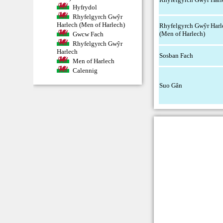
Hyfrydol
Rhyfelgyrch Gwŷr
Harlech (Men of Harlech)
Rhyfelgyrch Gwŷr Harl
(Men of Harlech)
Gwcw Fach
Rhyfelgyrch Gwŷr
Harlech
Sosban Fach
Men of Harlech
Calennig
Suo Gân