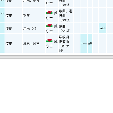
传统
声乐
、
钢琴
行曲
尔士
（G大调）
歌曲
、
进
ech
威
传统
钢琴
行曲
尔士
（G大调）
威
歌曲
midi
传统
声乐（4）
尔士
（A小调）
咏叹调
、
威
摇篮曲
bww
gif
传统
苏格兰风笛
尔士
（降B大
调）