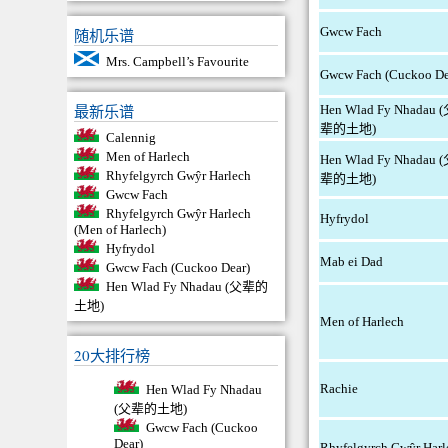
Gwcw Fach
随机乐谱
Mrs. Campbell’s Favourite
Gwcw Fach (Cuckoo De
最新乐谱
Hen Wlad Fy Nhadau 
辈的土地)
Calennig
Men of Harlech
Hen Wlad Fy Nhadau 
Rhyfelgyrch Gwŷr Harlech
辈的土地)
Gwcw Fach
Rhyfelgyrch Gwŷr Harlech
Hyfrydol
(Men of Harlech)
Hyfrydol
Mab ei Dad
Gwcw Fach (Cuckoo Dear)
Hen Wlad Fy Nhadau (父辈的
土地)
Men of Harlech
20大排行榜
Rachie
Hen Wlad Fy Nhadau
(父辈的土地)
Gwcw Fach (Cuckoo
Dear)
Rhyfelgyrch Gwŷr Harl