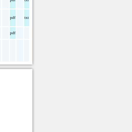
pdf
txt
pdf