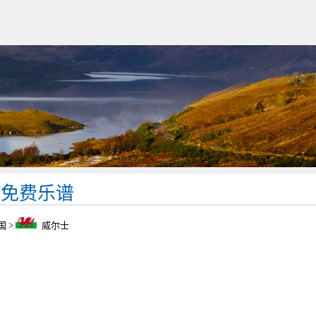
士免费乐谱
国
>
威尔士