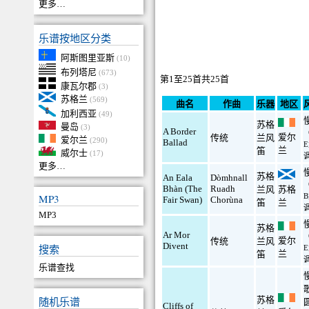
更多…
乐谱按地区分类
阿斯图里亚斯
(10)
布列塔尼
(673)
第1至25首共25首
康瓦尔郡
(3)
苏格兰
(569)
曲名
作曲
乐器
地区
加利西亚
(49)
苏格
曼岛
(3)
A Border
爱尔
传统
兰风
爱尔兰
(290)
Ballad
兰
笛
威尔士
(17)
更多…
苏格
An Eala
Dòmhnall
Bhàn (The
Ruadh
兰风
苏格
MP3
Fair Swan)
Chorùna
笛
兰
MP3
苏格
Ar Mor
爱尔
传统
兰风
Divent
搜索
兰
笛
乐谱查找
随机乐谱
苏格
Cliffs of