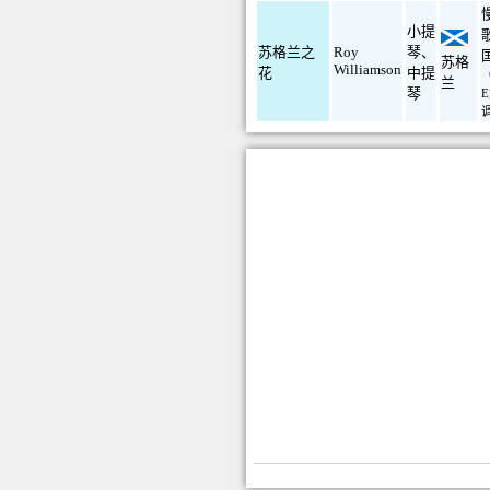
小提
苏格兰之
Roy
琴
、
苏格
Williamson
花
中提
兰
琴