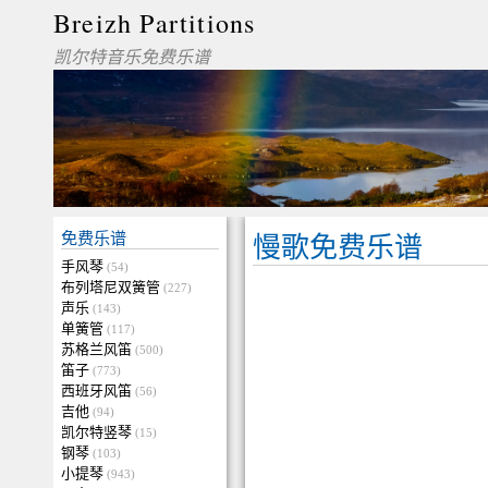
Breizh Partitions
凯尔特音乐免费乐谱
免费乐谱
慢歌免费乐谱
手风琴
(54)
布列塔尼双簧管
(227)
声乐
(143)
单簧管
(117)
苏格兰风笛
(500)
笛子
(773)
西班牙风笛
(56)
吉他
(94)
凯尔特竖琴
(15)
钢琴
(103)
小提琴
(943)