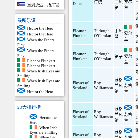
爱尔
传统
兰风
Doneen
直到永远，指挥官
兰
笛
最新乐谱
Hector the Hero
Eleanor
Turlough
手风
爱尔
Hector the Hero
Plunkett
O’Carolan
琴
兰
When the Pipers
Play
When the Pipers
Eleanor
Turlough
Play
爱尔
笛子
Plunkett
O’Carolan
Eleanor Plunkett
兰
Eleanor Plunkett
When Irish Eyes are
Smiling
苏格
When Irish Eyes are
Flower of
Roy
兰风
苏格
Smiling
Scotland
Williamson
笛
兰
Hector the Hero
20大排行榜
苏格
Flower of
Roy
兰风
苏格
Scotland
Williamson
Hector the
笛
兰
Hero
When Irish
苏格
Eyes are Smiling
Flower of
Roy
When Irish
兰风
苏格