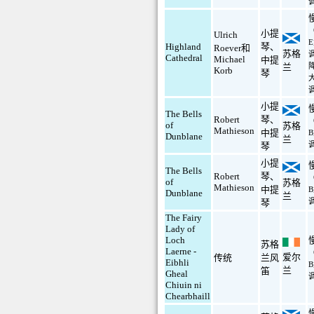
小提
Ulrich
Highland
琴
、
Roever和
苏格
Cathedral
Michael
中提
兰
Korb
琴
小提
The Bells
Robert
琴
、
of
苏格
Mathieson
中提
Dunblane
兰
琴
小提
The Bells
Robert
琴
、
of
苏格
Mathieson
中提
Dunblane
兰
琴
The Fairy
Lady of
Loch
苏格
Laerne -
爱尔
传统
兰风
Eibhli
兰
笛
Gheal
Chiuin ni
Chearbhaill