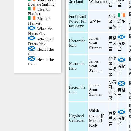
Scotland
Williamson
Eyes are Smiling
笛
兰
Eleanor
Plunkett
小提
For Ireland
Eleanor
爱尔
I’d not Tell
无名氏
琴
、
Plunkett
her Name
兰
吉他
When the
Pipers Play
苏格
James
When the
Hector the
Scott
兰风
苏格
Pipers Play
Hero
Skinner
笛
兰
Hector the
Hero
小提
Hector the
James
Hector the
琴
、
Hero
Scott
苏格
Hero
中提
Skinner
兰
琴
小提
James
Hector the
琴
、
Scott
苏格
Hero
中提
Skinner
兰
琴
Ulrich
苏格
Highland
Roever和
兰风
苏格
Cathedral
Michael
笛
兰
Korb