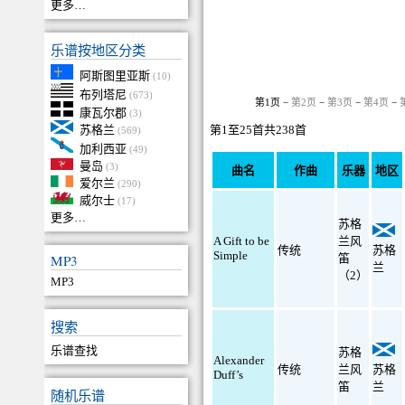
更多…
乐谱按地区分类
阿斯图里亚斯
(10)
布列塔尼
(673)
第1页 −
第2页
−
第3页
−
第4页
−
康瓦尔郡
(3)
苏格兰
第1至25首共238首
(569)
加利西亚
(49)
曼岛
(3)
曲名
作曲
乐器
地区
爱尔兰
(290)
威尔士
(17)
更多…
苏格
A Gift to be
兰风
传统
苏格
Simple
MP3
笛
兰
（2）
MP3
搜索
乐谱查找
苏格
Alexander
传统
兰风
苏格
Duff’s
笛
兰
随机乐谱