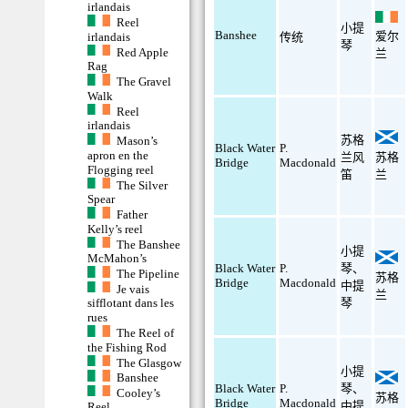
irlandais
Reel
小提
Banshee
爱尔
irlandais
传统
琴
Red Apple
兰
Rag
The Gravel
Walk
Reel
irlandais
苏格
Mason’s
Black Water
P.
apron en the
兰风
苏格
Bridge
Macdonald
Flogging reel
笛
兰
The Silver
Spear
Father
Kelly’s reel
The Banshee
小提
McMahon’s
Black Water
P.
琴
、
The Pipeline
苏格
Bridge
Macdonald
中提
Je vais
兰
琴
sifflotant dans les
rues
The Reel of
the Fishing Rod
The Glasgow
小提
Banshee
Black Water
P.
琴
、
Cooley’s
苏格
Bridge
Macdonald
中提
Reel