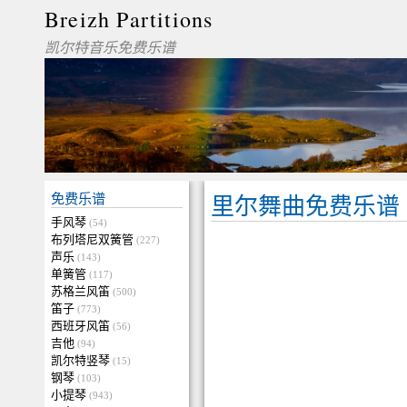
Breizh Partitions
凯尔特音乐免费乐谱
免费乐谱
里尔舞曲免费乐谱
手风琴
(54)
布列塔尼双簧管
(227)
声乐
(143)
单簧管
(117)
苏格兰风笛
(500)
笛子
(773)
西班牙风笛
(56)
吉他
(94)
凯尔特竖琴
(15)
钢琴
(103)
小提琴
(943)