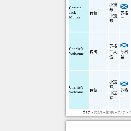
小提
Captain
琴
、
Jack
传统
苏格
中提
Murray
兰
琴
苏格
Charlie’s
传统
兰风
苏格
Welcome
笛
兰
小提
Charlie’s
琴
、
传统
苏格
Welcome
中提
兰
琴
第1页 −
第2页
−
第3页
−
第4页
−