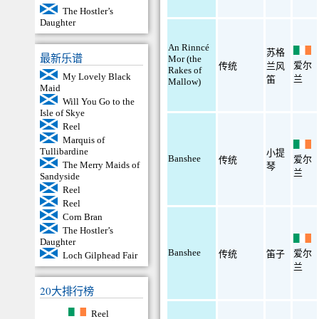
The Hostler’s
Daughter
An Rinncé
苏格
最新乐谱
Mor (the
爱尔
传统
兰风
Rakes of
My Lovely Black
兰
笛
Mallow)
Maid
Will You Go to the
Isle of Skye
Reel
Marquis of
Tullibardine
小提
Banshee
爱尔
传统
The Merry Maids of
琴
兰
Sandyside
Reel
Reel
Corn Bran
The Hostler’s
Daughter
Banshee
爱尔
传统
笛子
Loch Gilphead Fair
兰
20大排行榜
Reel