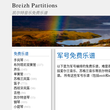
Breizh Partitions
凯尔特音乐免费乐谱
免费乐谱
军号免费乐谱
手风琴
(54)
布列塔尼双簧管
(227)
以下是为军号编排的免费乐谱，难度
声乐
(143)
括爱尔兰音乐、苏格兰音乐等凯尔特
单簧管
(117)
谱。 所有这些军号乐谱（包括midi
苏格兰风笛
(500)
笛子
(773)
西班牙风笛
(56)
吉他
(94)
凯尔特竖琴
(15)
钢琴
(103)
小提琴
(943)