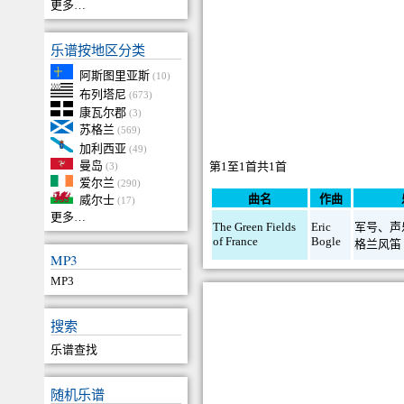
更多…
乐谱按地区分类
阿斯图里亚斯
(10)
布列塔尼
(673)
康瓦尔郡
(3)
苏格兰
(569)
加利西亚
(49)
曼岛
第1至1首共1首
(3)
爱尔兰
(290)
曲名
作曲
威尔士
(17)
更多…
The Green Fields
Eric
军号
、
声
of France
Bogle
格兰风笛
MP3
MP3
搜索
乐谱查找
随机乐谱